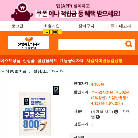
로그인
회원가입
장바구니
카테고리
+1,000
베스트상품
신상품
설선물세트
대용량식자재
사업자회원등업신청
■
장류/조미료
설탕/소금/다시다
판매가격
4,900원
할인가격
＊사업자회원 : 4,802원
(2%할인)
＊일반회원 :
4,827원(1.5%할인)
배송비
(무게별 차등)
지역
별
상품무게
1
상품명