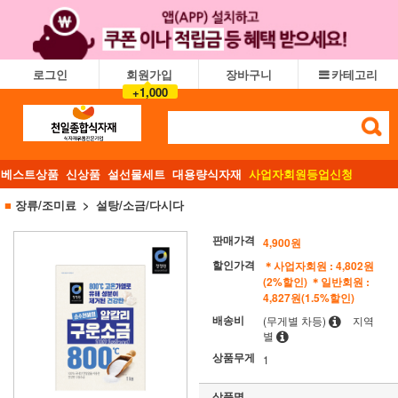
로그인
회원가입
장바구니
카테고리
+1,000
베스트상품
신상품
설선물세트
대용량식자재
사업자회원등업신청
■
장류/조미료
설탕/소금/다시다
판매가격
4,900원
할인가격
＊사업자회원 : 4,802원
(2%할인)
＊일반회원 :
4,827원(1.5%할인)
배송비
(무게별 차등)
지역
별
상품무게
1
상품명