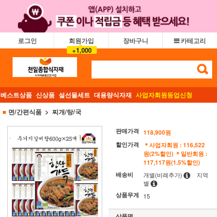
로그인
회원가입
장바구니
카테고리
+1,000
베스트상품
신상품
설선물세트
대용량식자재
사업자회원등업신청
■
면/간편식품
찌개/탕/국
판매가격
118,900원
할인가격
＊사업자회원 : 116,522
원(2%할인)
＊일반회원 :
117,117원(1.5%할인)
배송비
개별(비례추가)
지역
별
상품무게
15
상품명