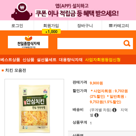
로그인
회원가입
장바구니
카테고리
+1,000
베스트상품
신상품
설선물세트
대용량식자재
사업자회원등업신청
■
치킨 모음전
판매가격
9,900원
할인가격
＊사업자회원 : 9,702원
(2%할인)
＊일반회원 :
9,752원(1.5%할인)
배송비
(무게별 차등)
지역
별
상품무게
1
상품명