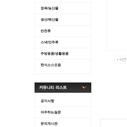
정육/농산물
생선/해산물
반찬류
스낵/안주류
주방용품/생활용품
한식소스모음
공지사항
자주하는질문
문의게시판