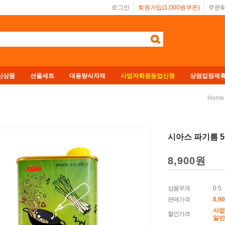
로그인
회원가입(1,000원쿠폰)
주문
신상품
선물세트
대용량식자재
사업자회원등업신청
상점입점제
Home
시아스 파기름 5
8,900원
상품무게
0.5
판매가격
8,9
사업
할인가격
일반회