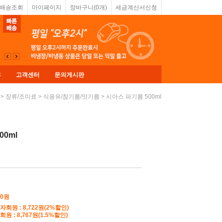
&배송조회
마이페이지
장바구니(
0
개)
세금계산서신청
휴
고객센터
문의게시판
>
>
> 시아스 파기름 500ml
장류/조미료
식용유/참기름/맛기름
00ml
00원
자회원 : 8,722원(2%할인)
원 : 8,767원(1.5%할인)