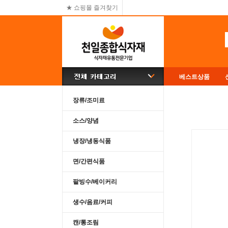
★ 쇼핑몰 즐겨찾기
베스트상품
장류/조미료
소스/양념
냉장/냉동식품
면/간편식품
팥빙수/베이커리
생수/음료/커피
캔/통조림