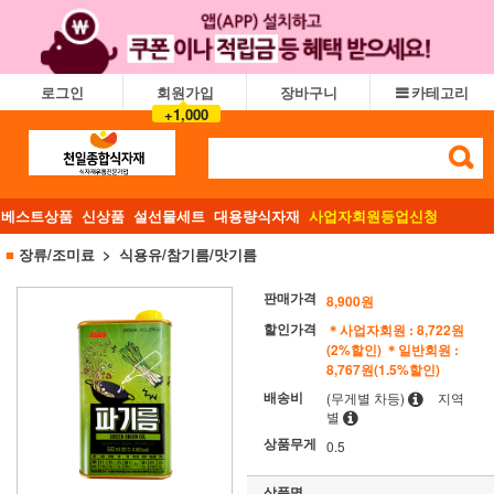
로그인
회원가입
장바구니
카테고리
+1,000
베스트상품
신상품
설선물세트
대용량식자재
사업자회원등업신청
■
장류/조미료
식용유/참기름/맛기름
판매가격
8,900원
할인가격
＊사업자회원 : 8,722원
(2%할인)
＊일반회원 :
8,767원(1.5%할인)
배송비
(무게별 차등)
지역
별
상품무게
0.5
상품명