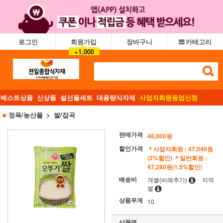
로그인
회원가입
장바구니
카테고리
+1,000
베스트상품
신상품
설선물세트
대용량식자재
사업자회원등업신청
■
정육/농산물
쌀/잡곡
판매가격
48,000원
할인가격
＊사업자회원 : 47,040원
(2%할인)
＊일반회원 :
47,280원(1.5%할인)
배송비
개별(비례추가)
지역
별
상품무게
10
상품명