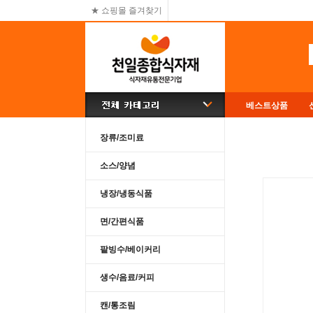
★ 쇼핑몰 즐겨찾기
베스트상품
장류/조미료
소스/양념
냉장/냉동식품
면/간편식품
팥빙수/베이커리
생수/음료/커피
캔/통조림