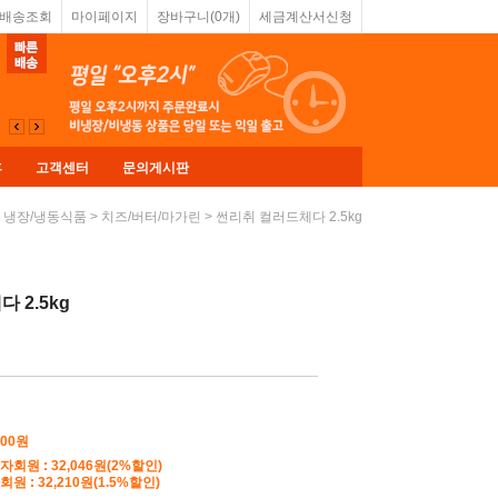
&배송조회
마이페이지
장바구니(
0
개)
세금계산서신청
휴
고객센터
문의게시판
>
>
> 썬리취 컬러드체다 2.5kg
냉장/냉동식품
치즈/버터/마가린
 2.5kg
700원
자회원 : 32,046원(2%할인)
원 : 32,210원(1.5%할인)