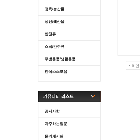
정육/농산물
생선/해산물
반찬류
스낵/안주류
주방용품/생활용품
한식소스모음
공지사항
자주하는질문
문의게시판