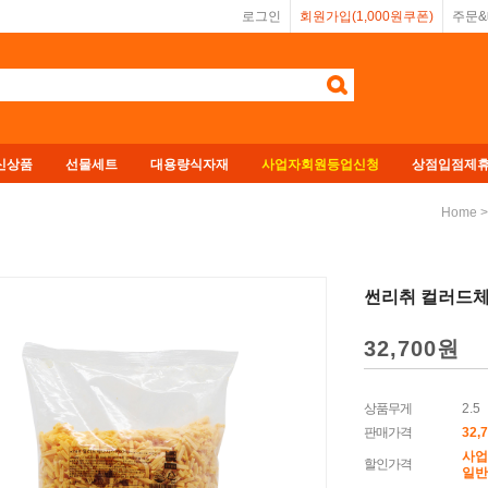
로그인
회원가입(1,000원쿠폰)
주문
신상품
선물세트
대용량식자재
사업자회원등업신청
상점입점제
Home
썬리취 컬러드체다
32,700원
상품무게
2.5
판매가격
32,
사업
할인가격
일반회