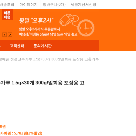
&배송조회
마이페이지
장바구니(
0
개)
세금계산서신청
휴
고객센터
문의게시판
할매손 청결고추가루 1.5g×30개 300g/일회용 포장용 고춧가루
루 1.5g×30개 300g/일회용 포장용 고
00
원
자회원 : 5,782원(2%할인)