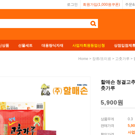
로그인
회원가입(1,000원쿠폰)
주문
신상품
선물세트
대용량식자재
사업자회원등업신청
상점입점제
>
>
> 
Home
장류/조미료
고춧가루
할매손 청결고추가
춧가루
5,900
원
상품무게
0.3
판매가격
5,9
사업
할인가격