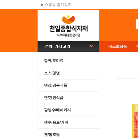
★ 쇼핑몰 즐겨찾기
베스트상품
장류/조미료
소스/양념
냉장/냉동식품
면/간편식품
팥빙수/베이커리
생수/음료/커피
캔/통조림