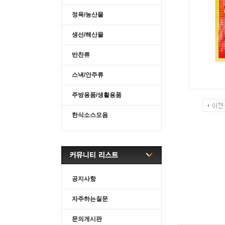
정육/농산물
생선/해산물
반찬류
스낵/안주류
주방용품/생활용품
한식소스모음
공지사항
자주하는질문
문의게시판