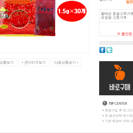
일반회
할매손 청결고추가루 1.
포장용 고춧가루
※ 할인된
+
회원가입 후 로그인
+
위 옵션선택 박스에
+
기본 배송비 외에 도