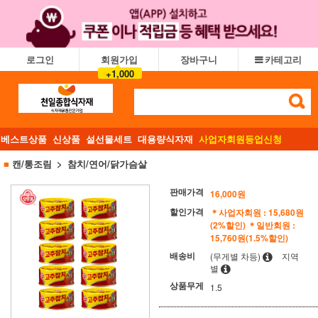
로그인
회원가입
장바구니
카테고리
+1,000
베스트상품
신상품
설선물세트
대용량식자재
사업자회원등업신청
■
캔/통조림
참치/연어/닭가슴살
판매가격
16,000
원
할인가격
＊사업자회원 : 15,680원
(2%할인)
＊일반회원 :
15,760원(1.5%할인)
배송비
(무게별 차등)
지역
별
상품무게
1.5