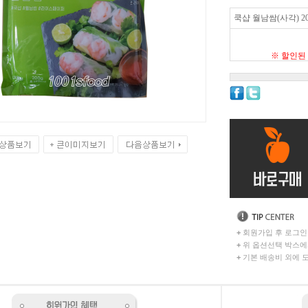
쿡샵 월남쌈(사각) 20
※ 할인된
+
회원가입 후 로그인
+
위 옵션선택 박스에
+
기본 배송비 외에 도