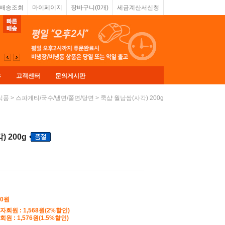
&배송조회
마이페이지
장바구니(
0
개)
세금계산서신청
휴
고객센터
문의게시판
>
> 쿡샵 월남쌈(사각) 200g
식품
스파게티/국수/냉면/쫄면/당면
 200g
00
원
자회원 : 1,568원(2%할인)
원 : 1,576원(1.5%할인)