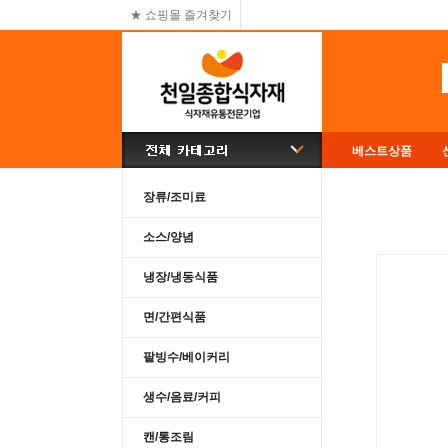
★ 쇼핑몰 즐겨찾기
베스트상품
장류/조미료
소스/양념
냉장/냉동식품
면/간편식품
팥빙수/베이커리
생수/음료/커피
캔/통조림