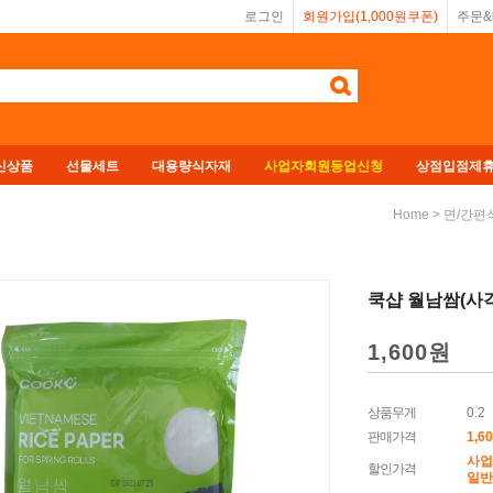
로그인
회원가입(1,000원쿠폰)
주문
신상품
선물세트
대용량식자재
사업자회원등업신청
상점입점제
>
Home
면/간편
쿡샵 월남쌈(사각)
1,600
원
상품무게
0.2
판매가격
1,6
사업
할인가격
일반회