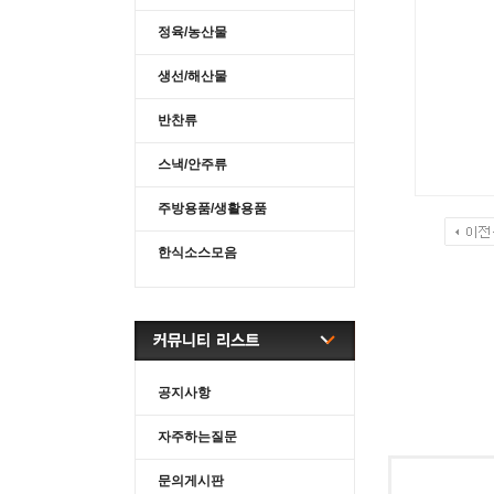
정육/농산물
생선/해산물
반찬류
스낵/안주류
주방용품/생활용품
한식소스모음
공지사항
자주하는질문
문의게시판