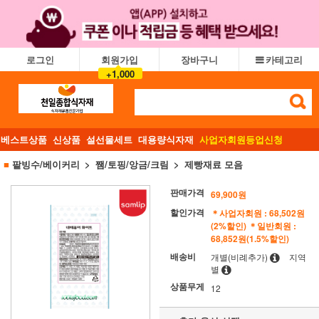
로그인
회원가입
장바구니
카테고리
+1,000
베스트상품
신상품
설선물세트
대용량식자재
사업자회원등업신청
■
팥빙수/베이커리
쨈/토핑/앙금/크림
제빵재료 모음
판매가격
69,900원
할인가격
＊사업자회원 : 68,502원
(2%할인)
＊일반회원 :
68,852원(1.5%할인)
배송비
개별(비례추가)
지역
별
상품무게
12