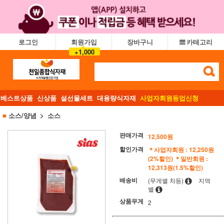
로그인
회원가입
장바구니
카테고리
+1,000
베스트상품
신상품
설선물세트
대용량식자재
사업자회원등업신청
■
소스/양념
소스
판매가격
12,500
원
할인가격
＊사업자회원 : 12,250원
(2%할인)
＊일반회원 :
12,313원(1.5%할인)
배송비
(무게별 차등)
지역
별
상품무게
2