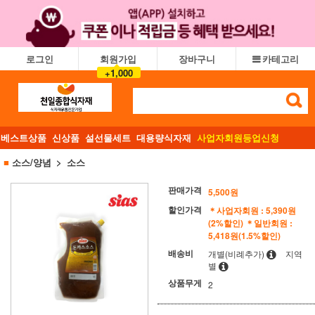
로그인
회원가입
장바구니
카테고리
+1,000
베스트상품
신상품
설선물세트
대용량식자재
사업자회원등업신청
■
소스/양념
소스
판매가격
5,500
원
할인가격
＊사업자회원 : 5,390원
(2%할인)
＊일반회원 :
5,418원(1.5%할인)
배송비
개별(비례추가)
지역
별
상품무게
2