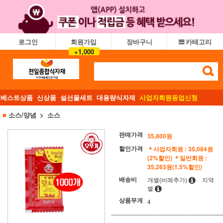
로그인
회원가입
장바구니
카테고리
+1,000
베스트상품
신상품
설선물세트
대용량식자재
사업자회원등업신청
■
소스/양념
소스
판매가격
35,800
원
할인가격
＊사업자회원 : 35,084원
(2%할인)
＊일반회원 :
35,263원(1.5%할인)
배송비
개별(비례추가)
지역
별
상품무게
4