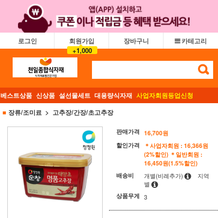
로그인
회원가입
장바구니
카테고리
+1,000
베스트상품
신상품
설선물세트
대용량식자재
사업자회원등업신청
■
장류/조미료
고추장/간장/초고추장
판매가격
16,700
원
할인가격
＊사업자회원 : 16,366원
(2%할인)
＊일반회원 :
16,450원(1.5%할인)
배송비
개별(비례추가)
지역
별
상품무게
3