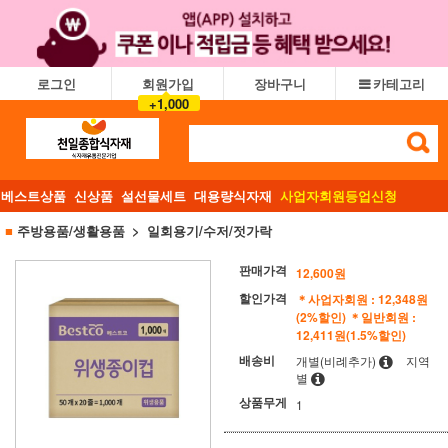
로그인
회원가입
장바구니
카테고리
+1,000
베스트상품
신상품
설선물세트
대용량식자재
사업자회원등업신청
■
주방용품/생활용품
일회용기/수저/젓가락
판매가격
12,600
원
할인가격
＊사업자회원 : 12,348원
(2%할인)
＊일반회원 :
12,411원(1.5%할인)
배송비
개별(비례추가)
지역
별
상품무게
1