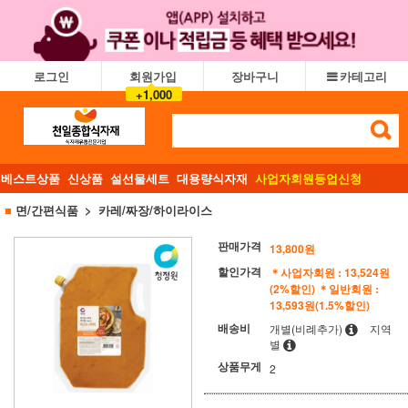
로그인
회원가입
장바구니
카테고리
+1,000
베스트상품
신상품
설선물세트
대용량식자재
사업자회원등업신청
■
면/간편식품
카레/짜장/하이라이스
판매가격
13,800
원
할인가격
＊사업자회원 : 13,524원
(2%할인)
＊일반회원 :
13,593원(1.5%할인)
배송비
개별(비례추가)
지역
별
상품무게
2