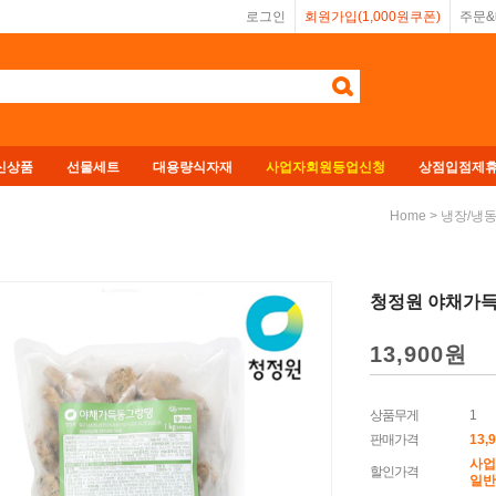
로그인
회원가입(1,000원쿠폰)
주문
신상품
선물세트
대용량식자재
사업자회원등업신청
상점입점제
>
Home
냉장/냉
청정원 야채가득
13,900
원
상품무게
1
판매가격
13,
사업
할인가격
일반회