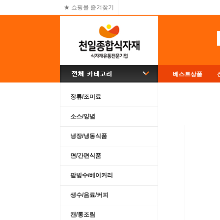
★ 쇼핑몰 즐겨찾기
베스트상품
장류/조미료
소스/양념
냉장/냉동식품
면/간편식품
팥빙수/베이커리
생수/음료/커피
캔/통조림