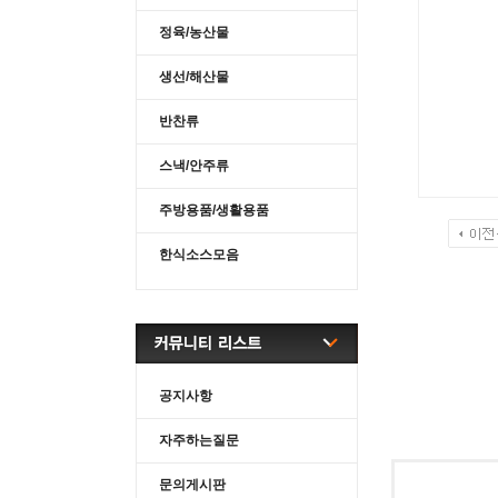
정육/농산물
생선/해산물
반찬류
스낵/안주류
주방용품/생활용품
한식소스모음
공지사항
자주하는질문
문의게시판