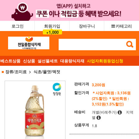
로그인
회원가입
장바구니
카테고리
+1,000
베스트상품
신상품
설선물세트
대용량식자재
사업자회원등업신청
■
장류/조미료
식초/물엿/액젓
판매가격
3,200
원
할인가격
＊사업자회원 : 3,136원
(2%할인)
＊일반회원 :
3,152원(1.5%할인)
배송비
개별(비례추가)
지역
별
상품무게
1.8