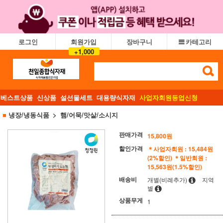
로그인
회원가입
장바구니
카테고리
+1,000
베스트상품
신상품
설선물세트
대용량식자재
사업자회원등업신청
■
냉장/냉동식품
햄/어묵/맛살/소시지
판매가격
15,800
원
할인가격
＊사업자회원 : 15,484원
(2%할인)
＊일반회원 :
15,563원(1.5%할인)
배송비
개별(비례추가)
지역
별
상품무게
1