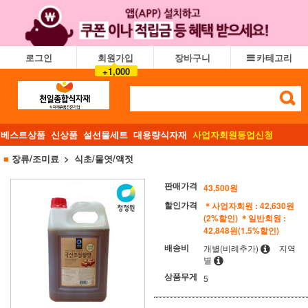
로그인
회원가입
장바구니
카테고리
+1,000
베스트상품
신상품
설선물세트
대용량식자재
사업자회원등업신청
■
장류/조미료
식초/물엿/액젓
판매가격
43,500
원
할인가격
＊사업자회원 : 42,630원
(2%할인)
＊일반회원 :
42,848원(1.5%할인)
배송비
개별(비례추가)
지역
별
상품무게
5