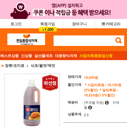
로그인
회원가입
장바구니
카테고리
+1,000
베스트상품
신상품
설선물세트
대용량식자재
사업자회원등업신청
■
장류/조미료
식초/물엿/액젓
판매가격
18,500
원
할인가격
＊사업자회원 : 18,130원
(2%할인)
＊일반회원 :
18,223원(1.5%할인)
배송비
(무게별 차등)
지역
별
상품무게
2.5