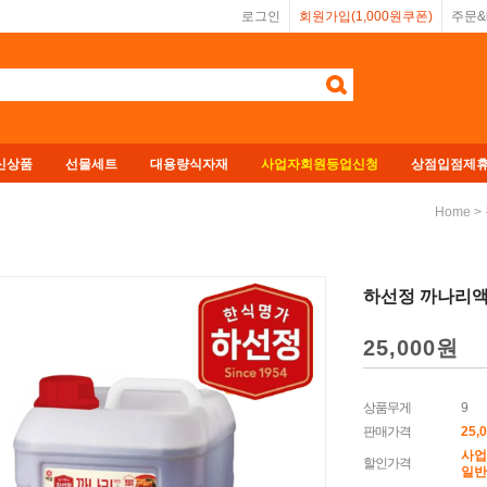
로그인
회원가입(1,000원쿠폰)
주문
신상품
선물세트
대용량식자재
사업자회원등업신청
상점입점제
>
Home
하선정 까나리액
25,000
원
상품무게
9
판매가격
25,
사업
할인가격
일반회