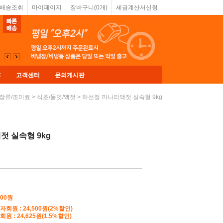
&배송조회
마이페이지
장바구니(
0
개)
세금계산서신청
휴
고객센터
문의게시판
>
> 하선정 까나리액젓 실속형 9kg
장류/조미료
식초/물엿/액젓
젓 실속형 9kg
000
원
자회원 : 24,500원(2%할인)
원 : 24,625원(1.5%할인)