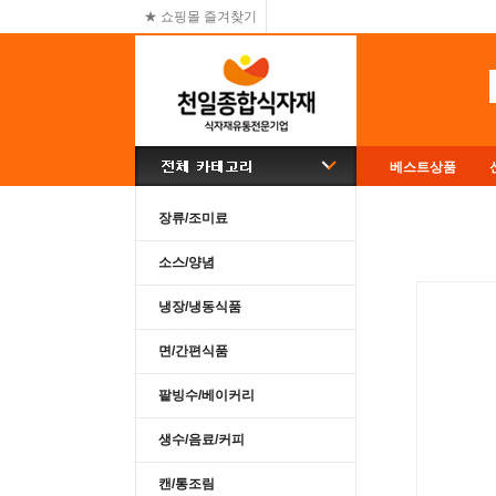
★ 쇼핑몰 즐겨찾기
베스트상품
장류/조미료
소스/양념
냉장/냉동식품
면/간편식품
팥빙수/베이커리
생수/음료/커피
캔/통조림