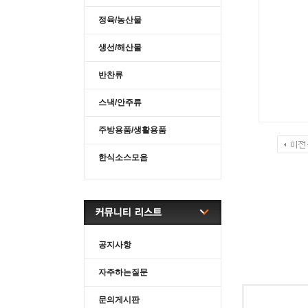
정육/농산물
생선/해산물
반찬류
스낵/안주류
주방용품/생활용품
한식소스모음
공지사항
자주하는질문
문의게시판