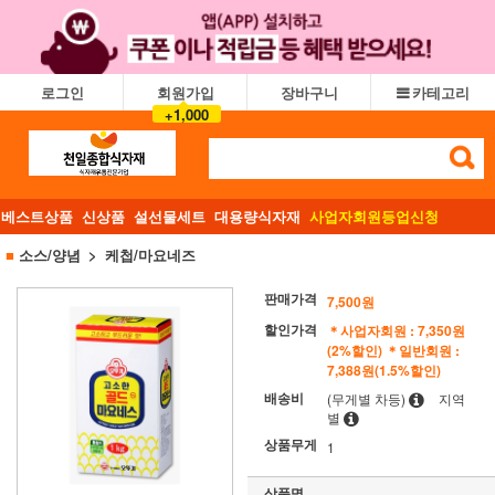
로그인
회원가입
장바구니
카테고리
+1,000
베스트상품
신상품
설선물세트
대용량식자재
사업자회원등업신청
■
소스/양념
케첩/마요네즈
판매가격
7,500원
할인가격
＊사업자회원 : 7,350원
(2%할인)
＊일반회원 :
7,388원(1.5%할인)
배송비
(무게별 차등)
지역
별
상품무게
1
상품명