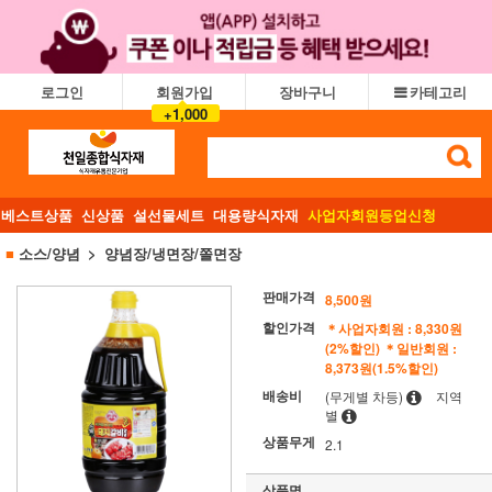
로그인
회원가입
장바구니
카테고리
+1,000
베스트상품
신상품
설선물세트
대용량식자재
사업자회원등업신청
■
소스/양념
양념장/냉면장/쫄면장
판매가격
8,500원
할인가격
＊사업자회원 : 8,330원
(2%할인)
＊일반회원 :
8,373원(1.5%할인)
배송비
(무게별 차등)
지역
별
상품무게
2.1
상품명