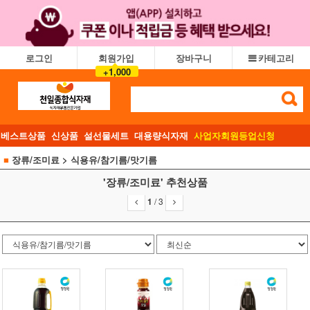
로그인
회원가입
장바구니
카테고리
+1,000
베스트상품
신상품
설선물세트
대용량식자재
사업자회원등업신청
■
장류/조미료
> 식용유/참기름/맛기름
'장류/조미료' 추천상품
1
/
3