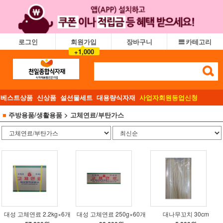
로그인
회원가입
장바구니
카테고리
+1,000
베스트상품
신상품
설선물세트
대용량식자재
사업자회원등업신청
■
주방용품/생활용품
> 고체연료/부탄가스
대성 고체연료 2.2kg×6개
대성 고체연료 250g×60개
대나무꼬치 30cm