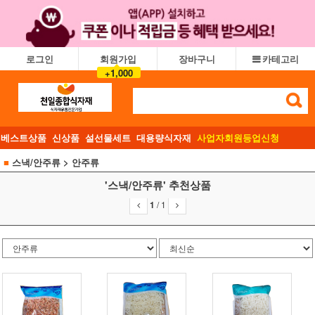
로그인
회원가입
장바구니
카테고리
+1,000
베스트상품
신상품
설선물세트
대용량식자재
사업자회원등업신청
■
스낵/안주류
> 안주류
'스낵/안주류' 추천상품
1
/
1