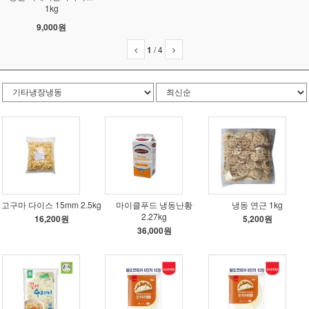
1kg
9,000원
1
/
4
고구마 다이스 15mm 2.5kg
마이클푸드 냉동난황
냉동 연근 1kg
2.27kg
16,200원
5,200원
36,000원