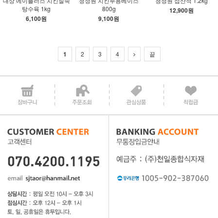
대상 에이플러스 치킨실속
청정원 치킨부용베이스
청정원 섭산적 1.2kg
탕수육 1kg
800g
12,900원
6,100원
9,100원
1
2
3
4
끝