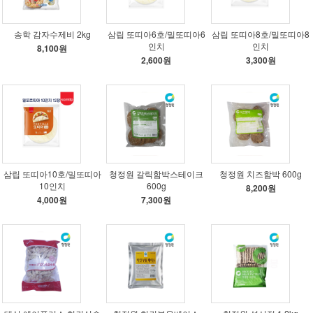
송학 감자수제비 2kg
삼립 또띠아6호/밀또띠아6
삼립 또띠아8호/밀또띠아8
인치
인치
8,100원
2,600원
3,300원
삼립 또띠아10호/밀또띠아
청정원 갈릭함박스테이크
청정원 치즈함박 600g
10인치
600g
8,200원
4,000원
7,300원