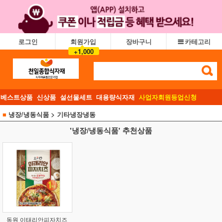
로그인
회원가입
장바구니
카테고리
+1,000
베스트상품
신상품
설선물세트
대용량식자재
사업자회원등업신청
■
냉장/냉동식품
> 기타냉장냉동
'냉장/냉동식품' 추천상품
동원 이태리안피자치즈