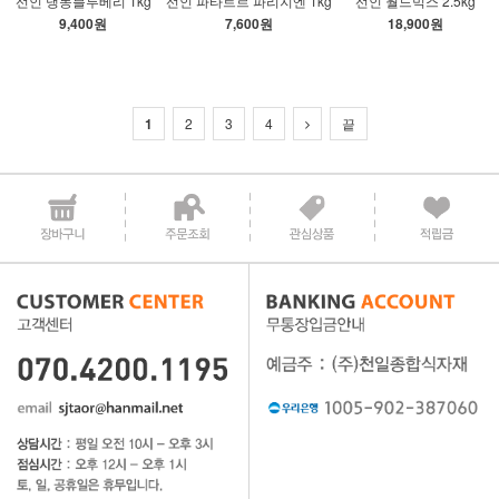
선인 냉동블루베리 1kg
선인 파타트르 파리지엔 1kg
선인 월드믹스 2.5kg
9,400원
7,600원
18,900원
1
2
3
4
끝