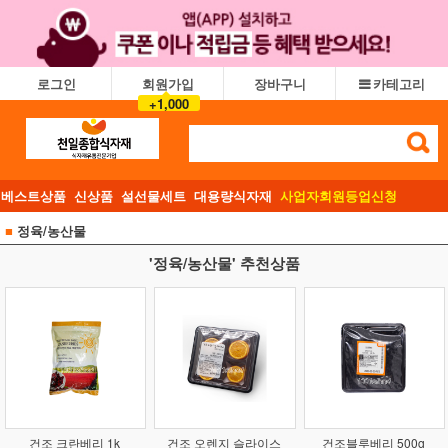
로그인
회원가입
장바구니
카테고리
+1,000
베스트상품
신상품
설선물세트
대용량식자재
사업자회원등업신청
■
정육/농산물
'정육/농산물' 추천상품
건조 크란베리 1k
건조 오렌지 슬라이스
건조블루베리 500g