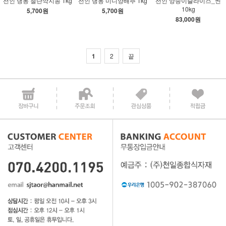
선인 냉동 절단깍지콩 1kg
선인 냉동 미니양배추 1kg
선인 양송이슬라이스_씬
10kg
5,700원
5,700원
83,000원
1
2
끝