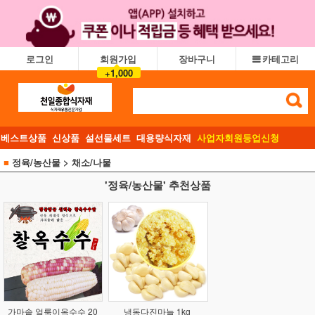
로그인
회원가입
장바구니
카테고리
+1,000
베스트상품
신상품
설선물세트
대용량식자재
사업자회원등업신청
■
정육/농산물
> 채소/나물
'정육/농산물' 추천상품
가마솥 얼룩이옥수수 20
냉동다진마늘 1kg