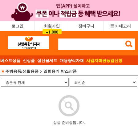
로그인
회원가입
장바구니
카테고리
+1,000
베스트상품
신상품
설선물세트
대용량식자재
사업자회원등업신청
■
주방용품/생활용품
> 일회용기 박스상품
상품 준비중입니다.