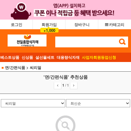
로그인
회원가입
장바구니
카테고리
+1,000
베스트상품
신상품
설선물세트
대용량식자재
사업자회원등업신청
■
면/간편식품
> 씨리얼
'면/간편식품' 추천상품
1
/
1