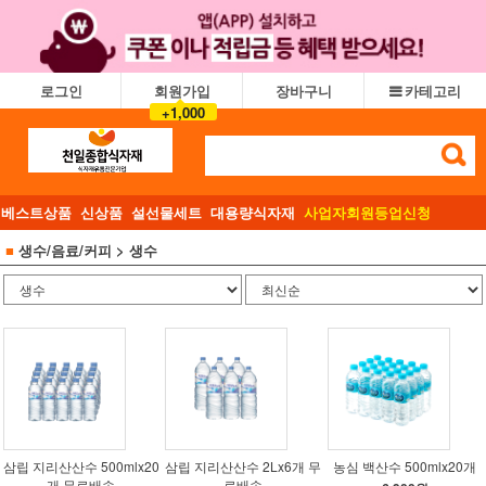
로그인
회원가입
장바구니
카테고리
+1,000
베스트상품
신상품
설선물세트
대용량식자재
사업자회원등업신청
■
생수/음료/커피
> 생수
삼립 지리산산수 500mlx20
삼립 지리산산수 2Lx6개 무
농심 백산수 500mlx20개
개 무료배송
료배송