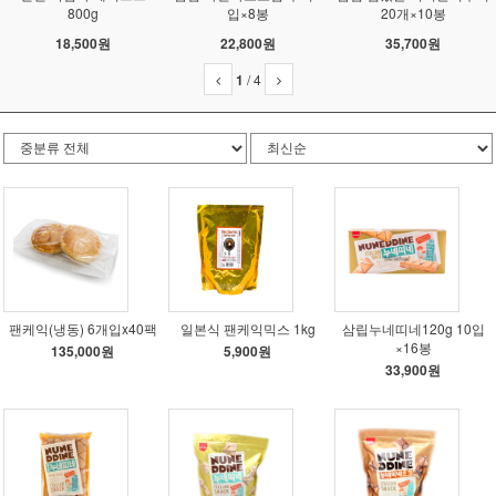
800g
입×8봉
20개×10봉
18,500원
22,800원
35,700원
1
/
4
팬케익(냉동) 6개입x40팩
일본식 팬케익믹스 1kg
삼립누네띠네120g 10입
×16봉
135,000원
5,900원
33,900원