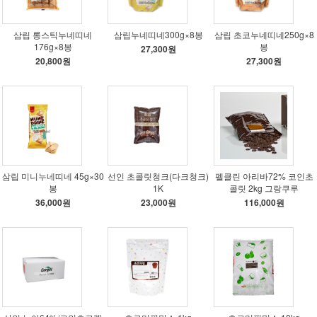
삼립 롱스틱누네띠네
삼립누네띠네300g×8봉
삼립 초코누네띠네250g×8
176g×8봉
봉
27,300원
20,800원
27,300원
삼립 미니누네띠네 45g×30
선인 초콜릿청크(다크청크)
펠클린 아리바72% 코인초
봉
1K
콜릿 2kg 그랑쿠루
36,000원
23,000원
116,000원