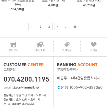
선인 누아64%/코인초코렛
초코머핀믹스 1kg
초코머핀믹스 10kg
10kg
4,900원
48,700원
304,600원
1
2
3
4
끝