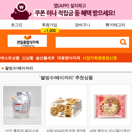
로그인
회원가입
장바구니
카테고리
+1,000
베스트상품
신상품
설선물세트
대용량식자재
사업자회원등업신청
■
팥빙수/베이커리
'팥빙수/베이커리' 추천상품
선인 흑임자 페이스트
삼립 바닐라초코칩 쿠키6
삼립 잼있는 미니딸기쿠키