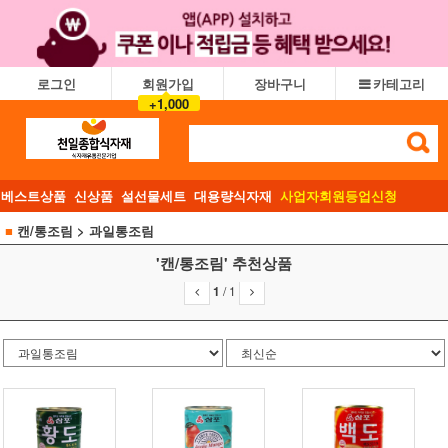
로그인
회원가입
장바구니
카테고리
+1,000
베스트상품
신상품
설선물세트
대용량식자재
사업자회원등업신청
■
캔/통조림
> 과일통조림
'캔/통조림' 추천상품
1
/
1