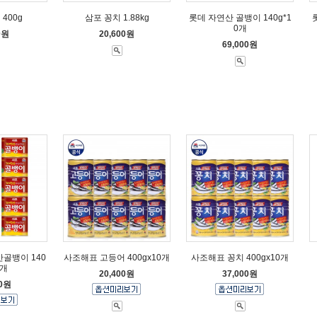
400g
삼포 꽁치 1.88kg
롯데 자연산 골뱅이 140g*1
0개
0원
20,600원
69,000원
골뱅이 140
사조해표 고등어 400gx10개
사조해표 꽁치 400gx10개
0개
20,400원
37,000원
00원