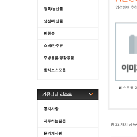
정육/농산물
생선/해산물
반찬류
스낵/안주류
주방용품/생활용품
한식소스모음
베스트코 더
공지사항
자주하는질문
총 22
개의 상품
문의게시판