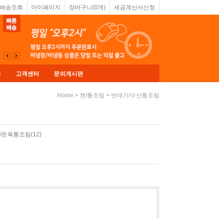
&배송조회
마이페이지
장바구니(
0
개)
세금계산서신청
휴
고객센터
문의게시판
>
>
Home
캔/통조림
번데기/수산통조림
/돈육통조림(12)