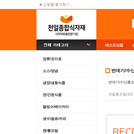
★ 쇼핑몰 즐겨찾기
베스트상품
장류/조미료
번데기/수
소스/양념
번데기/수산통조림
냉장/냉동식품
과일통조림(10)
면/간편식품
팥빙수/베이커리
생수/음료/커피
캔/통조림