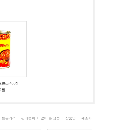
빈스 400g
00원
높은가격
I
판매순위
I
많이 본 상품
I
상품명
I
제조사