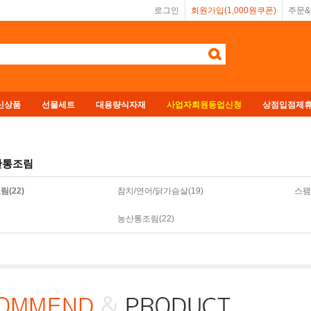
로그인
회원가입(1,000원쿠폰)
주문
신상품
선물세트
대용량식자재
사업자회원등업신청
상점입점제
산통조림
(22)
참치/연어/닭가슴살(19)
스팸
농산통조림(22)