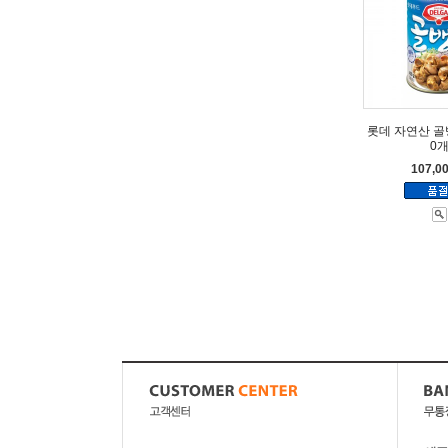
롯데 자연산 골뱅
0
107,0