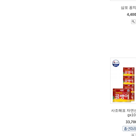
삼포 꽁치 
4,40
사조해표 자연산
gx1
33,7