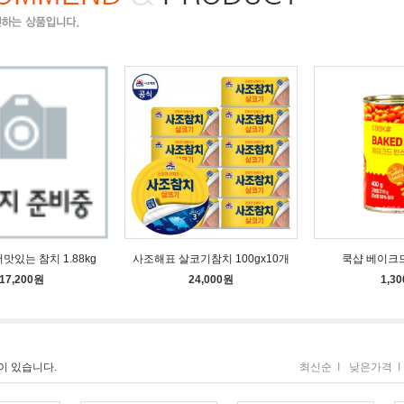
맛있는 참치 1.88kg
사조해표 살코기참치 100gx10개
쿡샵 베이크드
17,200원
24,000원
1,3
이 있습니다.
최신순
I
낮은가격
I