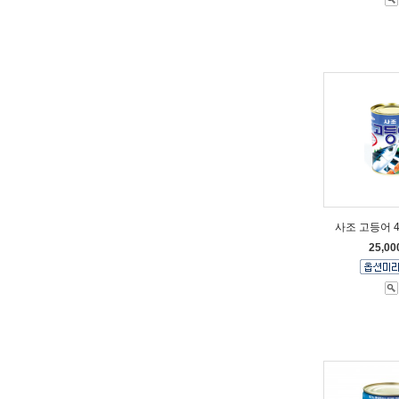
사조 고등어 4
25,0