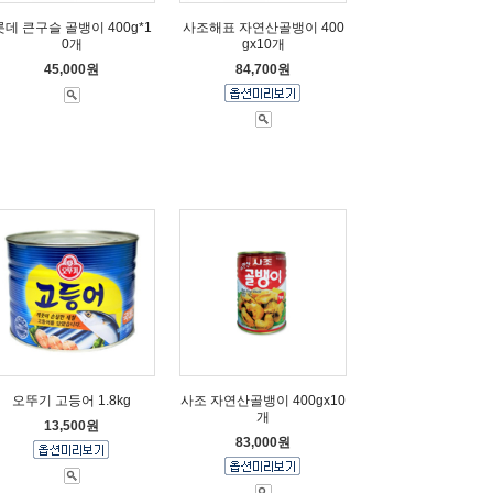
롯데 큰구슬 골뱅이 400g*1
사조해표 자연산골뱅이 400
0개
gx10개
45,000원
84,700원
오뚜기 고등어 1.8kg
사조 자연산골뱅이 400gx10
개
13,500원
83,000원