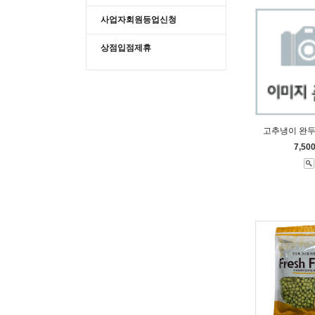
사업자회원등업신청
상점입점제휴
고추냉이 완두
7,50