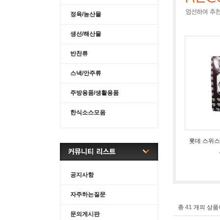
정육/농산물
생선/해산물
반찬류
스낵/안주류
주방용품/생활용품
한식소스모음
롯데 스위스
공지사항
자주하는질문
총 41
개의 상품
문의게시판