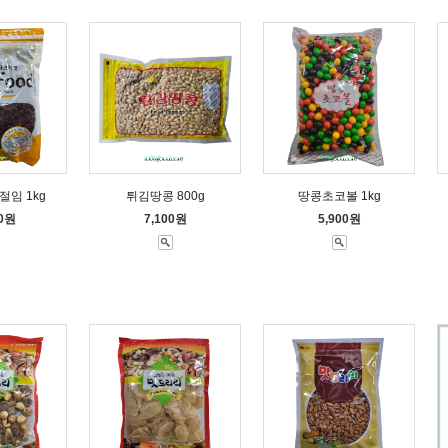
절임 1kg
튀김땅콩 800g
땅콩초코볼 1kg
00원
7,100원
5,900원