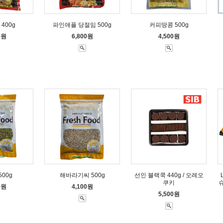
400g
파인애플 당절임 500g
커피땅콩 500g
0원
6,800원
4,500원
00g
해바라기씨 500g
선인 블랙쿡 440g / 오레오
쿠키
0원
4,100원
5,500원