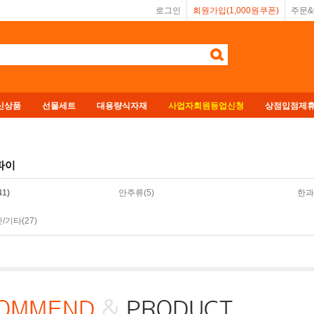
로그인
회원가입(1,000원쿠폰)
주문
신상품
선물세트
대용량식자재
사업자회원등업신청
상점입점제
파이
1)
안주류(5)
한과
/기타(27)