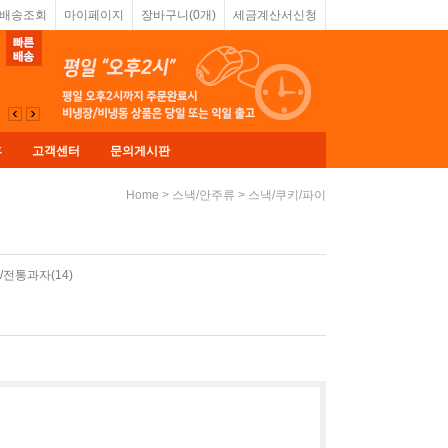
&배송조회
마이페이지
장바구니(
0
개)
세금계산서신청
휴
고객센터
문의게시판
>
>
Home
스낵/안주류
스낵/쿠키/파이
/전통과자(14)