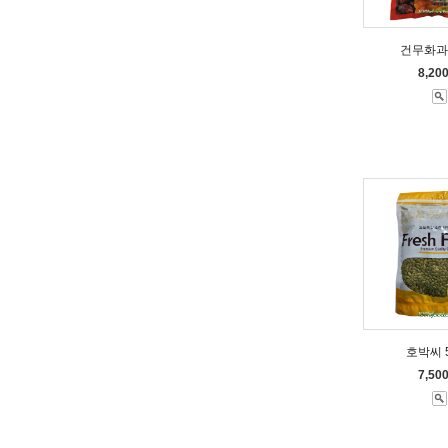
건무화과 
8,20
호박씨 5
7,50