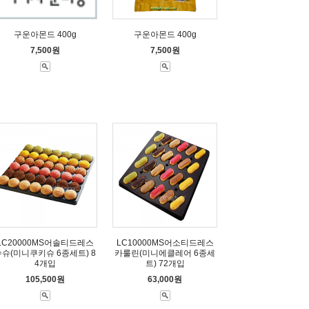
구운아몬드 400g
구운아몬드 400g
7,500원
7,500원
LC20000MS어솔티드레스
LC10000MS어소티드레스
슈슈(미니쿠키슈 6종세트) 8
카룰린(미니에클레어 6종세
4개입
트) 72개입
105,500원
63,000원