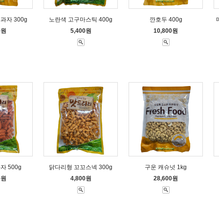
과자 300g
노란색 고구마스틱 400g
깐호두 400g
0원
5,400원
10,800원
 500g
닭다리형 꼬꼬스넥 300g
구운 캐슈넛 1kg
0원
4,800원
28,600원