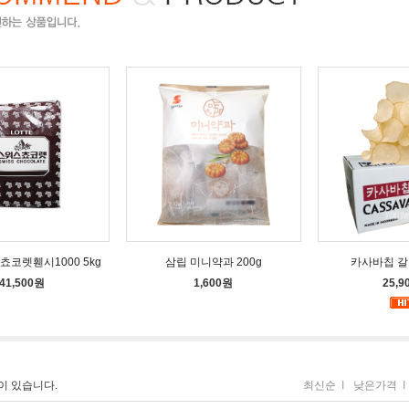
쵸코렛휀시1000 5kg
삼립 미니약과 200g
카사바칩 갈릭
41,500원
1,600원
25,9
이 있습니다.
최신순
I
낮은가격
I