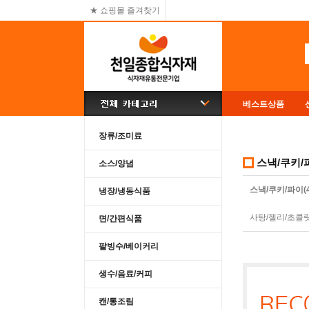
★ 쇼핑몰 즐겨찾기
베스트상품
장류/조미료
스낵/쿠키/
소스/양념
스낵/쿠키/파이(4
냉장/냉동식품
사탕/젤리/초콜릿
면/간편식품
팥빙수/베이커리
생수/음료/커피
캔/통조림