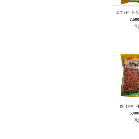
고추냉이 완두
7,50
쌀떡볶이 과자
5,40