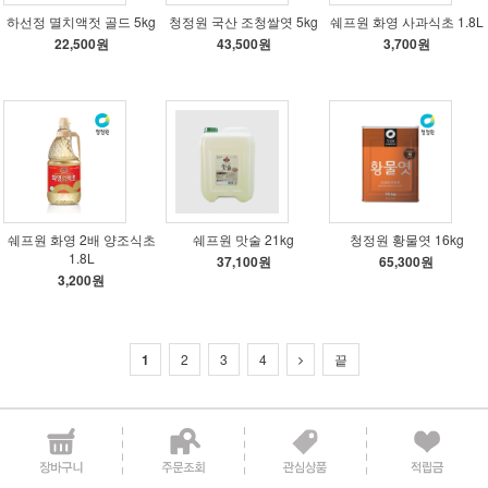
하선정 멸치액젓 골드 5kg
청정원 국산 조청쌀엿 5kg
쉐프원 화영 사과식초 1.8L
22,500원
43,500원
3,700원
쉐프원 화영 2배 양조식초
쉐프원 맛술 21kg
청정원 황물엿 16kg
1.8L
37,100원
65,300원
3,200원
1
2
3
4
끝