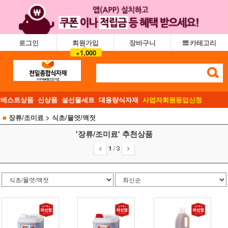
로그인
회원가입
장바구니
카테고리
+1,000
베스트상품
신상품
설선물세트
대용량식자재
사업자회원등업신청
■
장류/조미료
> 식초/물엿/액젓
'장류/조미료' 추천상품
1
/
3