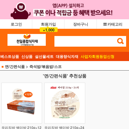
로그인
회원가입
장바구니
카테고리
+1,000
베스트상품
신상품
설선물세트
대용량식자재
사업자회원등업신청
■
면/간편식품
> 즉석밥/볶음밥/스프
'면/간편식품' 추천상품
우리집밥 백미밥 210g×12
우리집밥 백미밥 210g×24