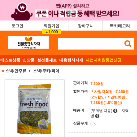
로그인
회원가입
장바구니
카테고리
+1,000
베스트상품
신상품
설선물세트
대용량식자재
사업자회원등업신청
■
스낵/안주류
스낵/쿠키/파이
판매가격
7,500
원
할인가격
＊사업자회원 : 7,350원
(2%할인)
＊일반회원 :
7,388원(1.5%할인)
배송비
(무게별 차등)
지역
별
상품무게
0.5