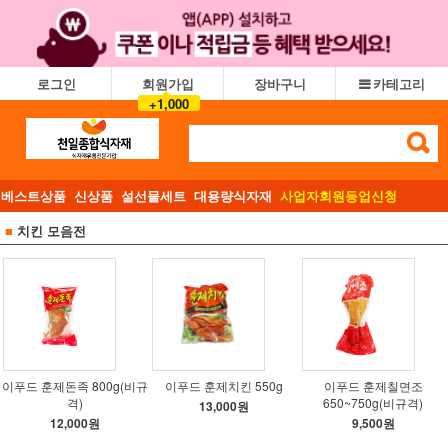
로그인
회원가입
장바구니
카테고리
+1,000
베스트상품
신상품
설선물세트
대용량식자재
사업자회원등업신청
■
치킨 모음전
이푸드 훈제돈족 800g(비규
이푸드 훈제치킨 550g
이푸드 훈제칠면조
격)
650~750g(비규격)
13,000원
12,000원
9,500원