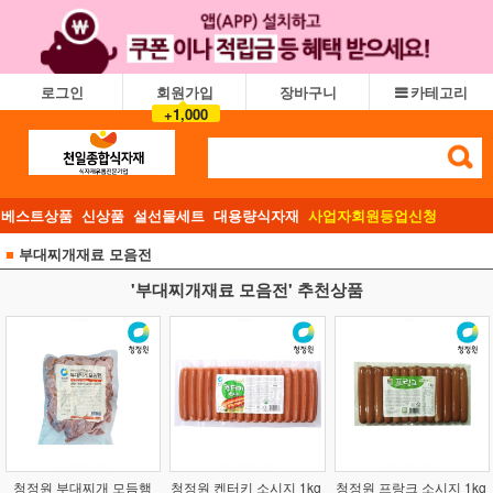
로그인
회원가입
장바구니
카테고리
+1,000
베스트상품
신상품
설선물세트
대용량식자재
사업자회원등업신청
■
부대찌개재료 모음전
'부대찌개재료 모음전' 추천상품
청정원 부대찌개 모듬햄
청정원 켄터키 소시지 1kg
청정원 프랑크 소시지 1kg