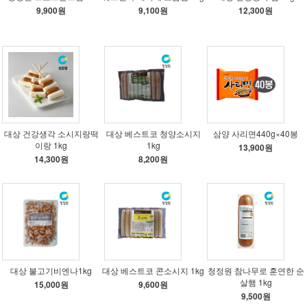
9,900원
9,100원
12,300원
대상 건강생각 소시지랑떡
대상 베스트코 청양소시지
삼양 사리면440g×40봉
이랑 1kg
1kg
13,900원
14,300원
8,200원
대상 불고기비엔나1kg
대상 베스트코 콘소시지 1kg
청정원 참나무로 훈연한 순
살햄 1kg
15,000원
9,600원
9,500원